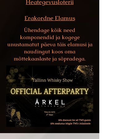
Heategevusloterii
Erakordne Elamus
Ühendage kõik need
komponendid ja kogege
unustamatut päeva täis elamusi ja
naudingut koos oma
mõttekaaslaste ja sõpradega.