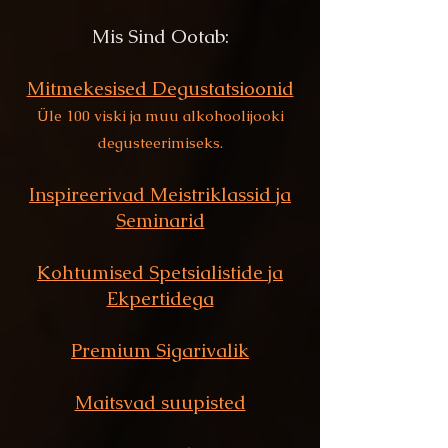
Mis Sind Ootab:
Mitmekesised Degustatsioonid
Üle 100 viski ja muu alkohoolijooki
degusteerimiseks.
Inspireerivad Meistriklassid ja
Seminarid
Kohtumised Spetsialistide ja
Ekpertidega
Premium Sigarivalik
Maitsvad suupisted