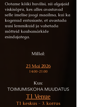
Ootame kõiki huvilisi, nii algajaid
viskisõpru, kes alles avastavad
selle imelise joogi maailma, kui ka
kogenud entusiaste, et avastada
uusi lemmikuid ja vahetada
mõtteid kaubamärkide
esindajatega.
Millal:
23 Mai 2026
14:00-21:00
Kus:
TOIMUMISKOHA MUUDATUS
T1 Venue
T1 keskus - 3. korrus