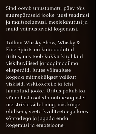
Sind ootab unustamatu päev täis
suurepäraseid jooke, uusi teadmisi
ja maitseelamusi, meelelahutusi ja
muid vaimustavaid kogemusi.
Tallinn Whisky Show, Whisky &
Fine Spirits on kauaoodatud
üritus, mis toob kokku kirglikud
viskihuvilised ja joogimaailma
eksperdid, luues võimaluse
kogeda
mitmekülgset valikut
viskisid, viskikokteile ja teisi
hinnatuid jooke. Üritus pakub ka
võimalust osaleda mitmesugustel
meistriklassidel ning, mis kõige
olulisem, veeta kvaliteetaega koos
sõpradega ja jagada enda
kogemusi ja emotsioone.