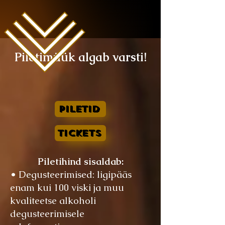
Piletimüük algab varsti!
Piletid
Tickets
Piletihind sisaldab:
• Degusteerimised: ligipääs
enam kui 100 viski ja muu
kvaliteetse alkoholi
degusteerimisele