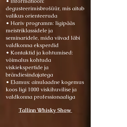
• Informatioon:
degusteerimisbrošüür, mis aitab
valikus orienteeruda
• Hariv programm: ligipääs
meistriklassidele ja
seminaridele, mida viivad läbi
valdkonna eksperdid
• Kontaktid ja kohtumised:
võimalus kohtuda
viskiekspertide ja
brändiesindajatega
• Elamus: ainulaadne kogemus
koos ligi 1000 viskihuvilise ja
valdkonna professionaaliga
Tallinn Whisky Show