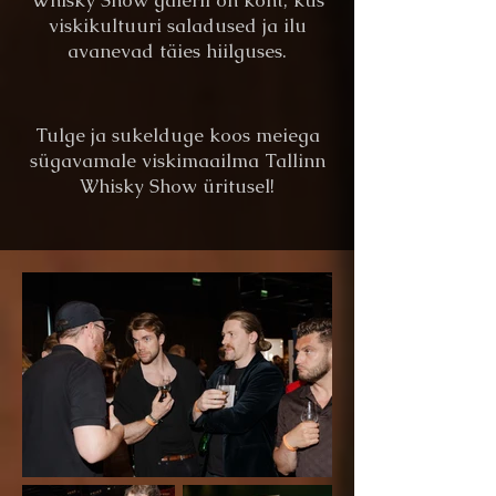
Whisky Show galerii on koht, kus
viskikultuuri saladused ja ilu
avanevad täies hiilguses.
Tulge ja sukelduge koos meiega
sügavamale viskimaailma Tallinn
Whisky Show üritusel!