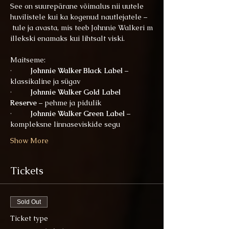
See on suurepärane võimalus nii uutele 
huvilistele kui ka kogenud nautlejatele –
 tule ja avasta, mis teeb Johnnie Walkeri m
illekski enamaks kui lihtsalt viski.
Maitseme:
·         
Johnnie Walker Black Label
 – 
klassikaline ja sügav
·         
Johnnie Walker Gold Label 
Reserve
 – pehme ja pidulik
·         
Johnnie Walker Green Label
 – 
kompleksne linnaseviskide segu
Show More
Tickets
Sold Out
Ticket type