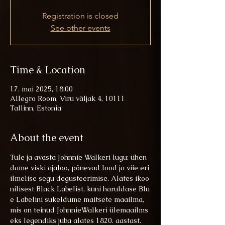
Registration is closed
See other events
Time & Location
17. mai 2025, 18:00
Allegro Room, Viru väljak 4, 10111
Tallinn, Estonia
About the event
Tule ja avasta Johnnie Walkeri lugu: ühen
dame viski ajaloo, põnevad lood ja viie eri
ilmelise segu degusteerimise. Alates ikoo
nilisest Black Labelist, kuni haruldase Blu
e Labelini sukeldume maitsete maailma, 
mis on teinud JohnnieWalkeri ülemaailms
eks legendiks juba alates 1820. aastast. 