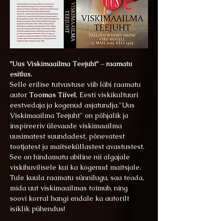
"Uus Viskimaailma Teejuht" – raamatu 
esitlus. 
Selle erilise tutvustuse viib läbi raamatu 
autor 
Toomas Tiivel
, Eesti viskikultuuri 
eestvedaja ja kogenud asjatundja."Uus 
Viskimaailma Teejuht" on põhjalik ja 
inspireeriv ülevaade viskimaailma 
uusimatest suundadest, põnevatest 
tootjatest ja maitseküllastest avastustest. 
See on hindamatu abiline nii algajale 
viskihuvilisele kui ka kogenud maitsjale.
Tule kuula raamatu sünnilugu, saa teada, 
mida uut viskimaailmas toimub, ning 
soovi korral hangi endale ka autorilt 
isiklik pühendus!